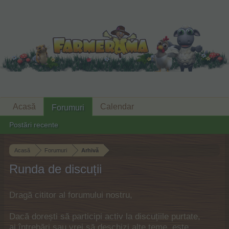
Acasă
Calendar
Forumuri
Postări recente
Acasă
Forumuri
Arhivă
Runda de discuții
Dragă cititor al forumului nostru,
Dacă dorești să participi activ la discuțiile purtate,
ai întrebări sau vrei să deschizi alte teme, este