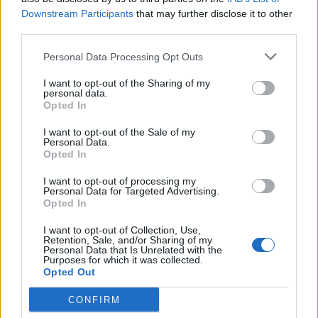
Downstream Participants
that may further disclose it to other
Odiseea lui Helgrid
Feedback
k0
third parties.
...
2
3
4
7 Iul 2026
Răspunsuri:
64
Arta cofetăriei
Feedback
Personal Data Processing Opt Outs
k0
...
2
24 Iun 2026
Răspunsuri:
30
I want to opt-out of the Sharing of my
personal data.
Distracții la vânzarea de vechituri
Feedback
Opted In
k0
...
5
6
7
21 Iun 2026
Răspunsuri:
136
I want to opt-out of the Sale of my
Sezonul Elysium
Feedback
Personal Data.
EllaBalerina
Opted In
11 Iun 2026
Răspunsuri:
5
Jocurile Câmpiei
Feedback
I want to opt-out of processing my
k0
Personal Data for Targeted Advertising.
...
2
10 Iun 2026
Răspunsuri:
39
Opted In
Misiuni din belșug
Feedback
I want to opt-out of Collection, Use,
k0
...
2
Retention, Sale, and/or Sharing of my
7 Iun 2026
Răspunsuri:
20
Personal Data that Is Unrelated with the
Cărțile Orlei II
Feedback
Purposes for which it was collected.
k0
Opted Out
...
2
3 Iun 2026
Răspunsuri:
31
Saga vikingilor
Feedback
CONFIRM
k0