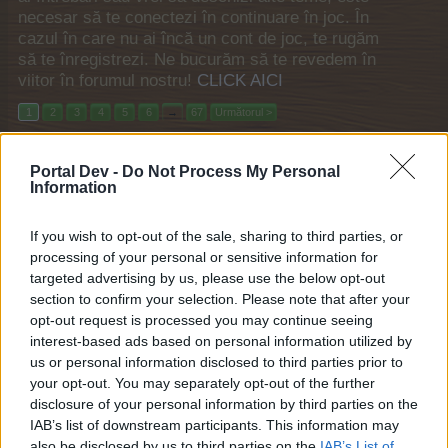
necesar să te conectezi în continuare în joc. În
cazul în care nu ai încă un cont de joc, te rugăm
să te înregistrezi. Ne bucurăm să te revedem în
viitor în forumul nostru!
CLICK AICI
1
2
3
4
5
6
→
67
Următorul >
Titlu
Ultimul mesaj ↓
Portal Dev -
Do Not Process My Personal
Event nou neanunțat - Bârlogul vampirilor
Information
-vladutz98-
Vineri la 17:00
Răspunsuri:
11
If you wish to opt-out of the sale, sharing to third parties, or
Trecutul e prezent
Feedback
processing of your personal or sensitive information for
k0
26 Iul 2026
Răspunsuri:
12
targeted advertising by us, please use the below opt-out
Poveștile din Lionbury
section to confirm your selection. Please note that after your
Feedback
k0
...
2
opt-out request is processed you may continue seeing
22 Iul 2026
Răspunsuri:
24
interest-based ads based on personal information utilized by
Cupa Fermei
Feedback
us or personal information disclosed to third parties prior to
k0
...
2
3
your opt-out. You may separately opt-out of the further
19 Iul 2026
Răspunsuri:
43
disclosure of your personal information by third parties on the
Lăbuțe și recreere
Feedback
IAB’s list of downstream participants. This information may
k0
...
2
16 Iul 2026
also be disclosed by us to third parties on the
Răspunsuri:
22
IAB’s List of