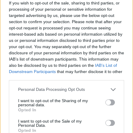
If you wish to opt-out of the sale, sharing to third parties, or
necesar să te conectezi în continuare în joc. În
processing of your personal or sensitive information for
cazul în care nu ai încă un cont de joc, te rugăm
targeted advertising by us, please use the below opt-out
să te înregistrezi. Ne bucurăm să te revedem în
section to confirm your selection. Please note that after your
viitor în forumul nostru!
CLICK AICI
opt-out request is processed you may continue seeing
interest-based ads based on personal information utilized by
Subiect:
Tutorial
Adăposturi animale din Bahamarama
us or personal information disclosed to third parties prior to
malagambafane
12 Iul 2018
your opt-out. You may separately opt-out of the further
Legendă vie
, Masculin, <
disclosure of your personal information by third parties on the
Mesaje:
8.672
Aprecieri primite:
111.494
Puncte trofeu:
6.000
IAB’s list of downstream participants. This information may
also be disclosed by us to third parties on the
IAB’s List of
donnadmn
10 Mai 2018
Downstream Participants
that may further disclose it to other
Legendă vie
, Feminin, <
Mesaje:
4.526
Aprecieri primite:
66.504
Puncte trofeu:
6.000
third parties.
roliana57
27 Oct 2016
Personal Data Processing Opt Outs
Legendă vie
, Feminin
Mesaje:
7.782
Aprecieri primite:
96.908
Puncte trofeu:
6.000
I want to opt-out of the Sharing of my
personal data.
Opted In
Agro80
10 Oct 2016
Conte forum
I want to opt-out of the Sale of my
Mesaje:
1.139
Aprecieri primite:
10.984
Puncte trofeu:
1.150
Personal Data.
Opted In