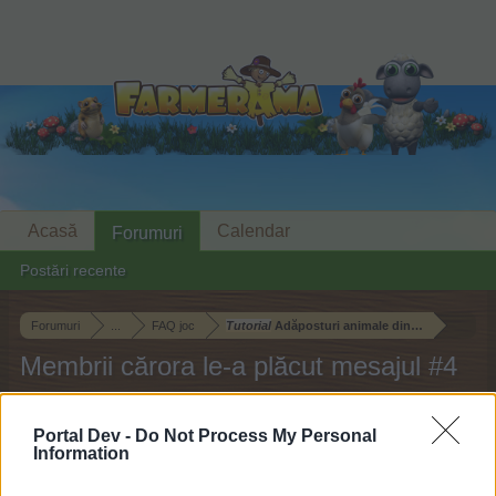
Acasă
Calendar
Forumuri
Postări recente
Forumuri
...
FAQ joc
Tutorial
Adăposturi animale din Bahamarama
Membrii cărora le-a plăcut mesajul #4
Dragă cititor al forumului nostru,
Portal Dev -
Do Not Process My Personal
Information
Dacă dorești să participi activ la discuțiile purtate,
ai întrebări sau vrei să deschizi alte teme, este