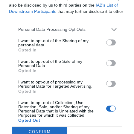
also be disclosed by us to third parties on the
IAB’s List of
yocoama
14 Feb 2017
Downstream Participants
that may further disclose it to other
General forum
, Feminin, 39, <
Mesaje:
1.730
Aprecieri primite:
22.129
Puncte trofeu:
1.750
third parties.
-jenitrandafir-
14 Feb 2017
Personal Data Processing Opt Outs
Pretendent
Mesaje:
171
Aprecieri primite:
1.537
Puncte trofeu:
190
I want to opt-out of the Sharing of my
personal data.
Opted In
llyillyi
14 Feb 2017
Mare-maestru forum
I want to opt-out of the Sale of my
Mesaje:
422
Aprecieri primite:
5.345
Puncte trofeu:
450
Personal Data.
Opted In
mara62
14 Feb 2017
I want to opt-out of processing my
Supervizor forum
, Feminin, 64, <
Personal Data for Targeted Advertising.
Mesaje:
1.184
Aprecieri primite:
16.724
Puncte trofeu:
1.350
Opted In
marcela_f69
14 Feb 2017
I want to opt-out of Collection, Use,
Conte forum
Retention, Sale, and/or Sharing of my
Mesaje:
1.089
Aprecieri primite:
11.881
Puncte trofeu:
1.150
Personal Data that Is Unrelated with the
Purposes for which it was collected.
Opted Out
dadan
14 Feb 2017
Oracol omniscient
CONFIRM
Mesaje:
4.383
Aprecieri primite:
59.638
Puncte trofeu:
4.900