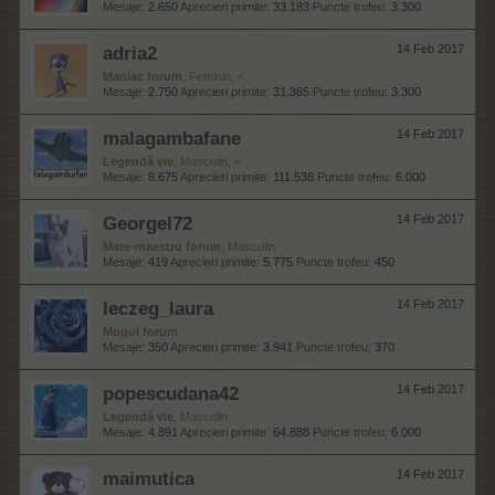
Mesaje:
2.650
Aprecieri primite:
33.183
Puncte trofeu:
3.300
adria2
14 Feb 2017
Maniac forum
, Feminin, <
Mesaje:
2.750
Aprecieri primite:
31.365
Puncte trofeu:
3.300
malagambafane
14 Feb 2017
Legendă vie
, Masculin, <
Mesaje:
8.675
Aprecieri primite:
111.538
Puncte trofeu:
6.000
Georgel72
14 Feb 2017
Mare-maestru forum
, Masculin
Mesaje:
419
Aprecieri primite:
5.775
Puncte trofeu:
450
leczeg_laura
14 Feb 2017
Mogul forum
Mesaje:
350
Aprecieri primite:
3.941
Puncte trofeu:
370
popescudana42
14 Feb 2017
Legendă vie
, Masculin
Mesaje:
4.891
Aprecieri primite:
64.888
Puncte trofeu:
6.000
maimutica
14 Feb 2017