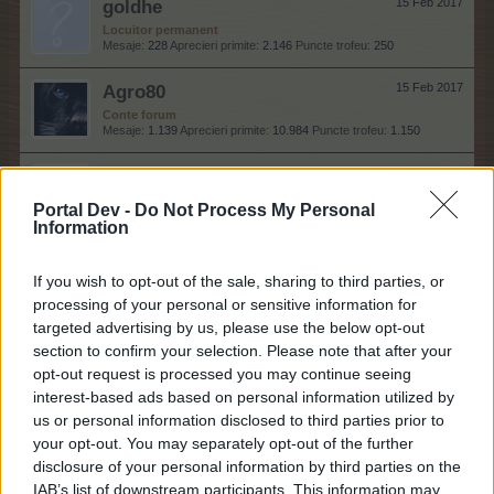
goldhe
15 Feb 2017
Locuitor permanent
Mesaje:
228
Aprecieri primite:
2.146
Puncte trofeu:
250
Agro80
15 Feb 2017
Conte forum
Mesaje:
1.139
Aprecieri primite:
10.984
Puncte trofeu:
1.150
donnadmn
14 Feb 2017
Legendă vie
, Feminin, <
Portal Dev -
Do Not Process My Personal
Mesaje:
4.526
Aprecieri primite:
66.504
Puncte trofeu:
6.000
Information
soso2169
14 Feb 2017
If you wish to opt-out of the sale, sharing to third parties, or
Expert forum
Mesaje:
336
Aprecieri primite:
3.781
Puncte trofeu:
340
processing of your personal or sensitive information for
targeted advertising by us, please use the below opt-out
larisa_natasa
14 Feb 2017
section to confirm your selection. Please note that after your
Începător forum
, Feminin, 34, <
opt-out request is processed you may continue seeing
Mesaje:
0
Aprecieri primite:
0
Puncte trofeu:
10
interest-based ads based on personal information utilized by
us or personal information disclosed to third parties prior to
-crokyyy1234-
14 Feb 2017
your opt-out. You may separately opt-out of the further
Analist forum
, Masculin
disclosure of your personal information by third parties on the
Mesaje:
576
Aprecieri primite:
5.994
Puncte trofeu:
600
IAB’s list of downstream participants. This information may