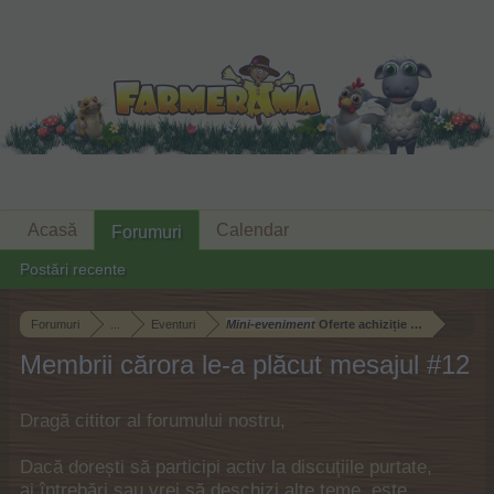
Acasă
Calendar
Forumuri
Postări recente
Forumuri
...
Eventuri
Mini-eveniment
Oferte achiziție pet
Membrii cărora le-a plăcut mesajul #12
Dragă cititor al forumului nostru,
Dacă dorești să participi activ la discuțiile purtate,
ai întrebări sau vrei să deschizi alte teme, este