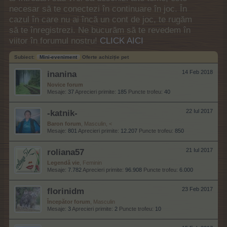
necesar să te conectezi în continuare în joc. În
cazul în care nu ai încă un cont de joc, te rugăm
să te înregistrezi. Ne bucurăm să te revedem în
viitor în forumul nostru!
CLICK AICI
Subiect:
Mini-eveniment
Oferte achiziție pet
inanina
14 Feb 2018
Novice forum
Mesaje:
37
Aprecieri primite:
185
Puncte trofeu:
40
-katnik-
22 Iul 2017
Baron forum
, Masculin, <
Mesaje:
801
Aprecieri primite:
12.207
Puncte trofeu:
850
roliana57
21 Iul 2017
Legendă vie
, Feminin
Mesaje:
7.782
Aprecieri primite:
96.908
Puncte trofeu:
6.000
florinidm
23 Feb 2017
Începător forum
, Masculin
Mesaje:
3
Aprecieri primite:
2
Puncte trofeu:
10