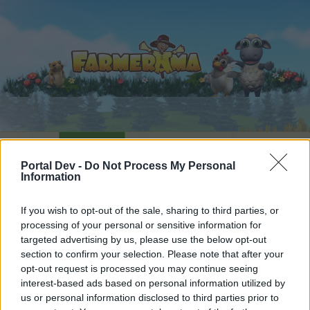
Acasă
Calendar
Forumuri
Portal Dev -
Do Not Process My Personal
Postări recente
Information
Forumuri
...
FAQ joc
Tutorial
Adăposturi animale din Bahamarama
If you wish to opt-out of the sale, sharing to third parties, or
processing of your personal or sensitive information for
Membrii cărora le-a plăcut mesajul #10
targeted advertising by us, please use the below opt-out
section to confirm your selection. Please note that after your
Dragă cititor al forumului nostru,
opt-out request is processed you may continue seeing
interest-based ads based on personal information utilized by
Dacă dorești să participi activ la discuțiile purtate,
us or personal information disclosed to third parties prior to
ai întrebări sau vrei să deschizi alte teme, este