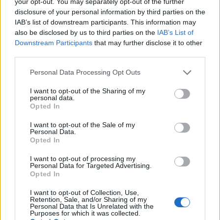
your opt-out. You may separately opt-out of the further
necesar să te conectezi în continuare în joc. În
disclosure of your personal information by third parties on the
cazul în care nu ai încă un cont de joc, te rugăm
IAB’s list of downstream participants. This information may
să te înregistrezi. Ne bucurăm să te revedem în
also be disclosed by us to third parties on the
IAB’s List of
viitor în forumul nostru!
CLICK AICI
Downstream Participants
that may further disclose it to other
third parties.
Subiect:
Tutorial
Adăposturi animale din Bahamarama
florinidm
20 Oct 2022
Personal Data Processing Opt Outs
Începător forum
, Masculin
Mesaje:
3
Aprecieri primite:
2
Puncte trofeu:
10
I want to opt-out of the Sharing of my
personal data.
Opted In
roliana57
4 Iul 2019
Legendă vie
, Feminin
I want to opt-out of the Sale of my
Mesaje:
7.782
Aprecieri primite:
96.908
Puncte trofeu:
6.000
Personal Data.
Opted In
-katnik-
21 Ian 2019
I want to opt-out of processing my
Baron forum
, Masculin, <
Personal Data for Targeted Advertising.
Mesaje:
800
Aprecieri primite:
12.197
Puncte trofeu:
850
Opted In
malagambafane
12 Iul 2018
I want to opt-out of Collection, Use,
Legendă vie
, Masculin, <
Retention, Sale, and/or Sharing of my
Mesaje:
8.670
Aprecieri primite:
111.478
Puncte trofeu:
6.000
Personal Data that Is Unrelated with the
Purposes for which it was collected.