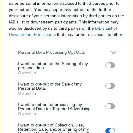
us or personal information disclosed to third parties prior to
your opt-out. You may separately opt-out of the further
kami12.
16 Mar 2022
disclosure of your personal information by third parties on the
Pretendent
Mesaje:
186
Aprecieri primite:
2.091
Puncte trofeu:
190
IAB’s list of downstream participants. This information may
also be disclosed by us to third parties on the
IAB’s List of
zeepinkstar
16 Mar 2022
Downstream Participants
that may further disclose it to other
Baron forum
, Feminin
third parties.
Mesaje:
817
Aprecieri primite:
10.335
Puncte trofeu:
850
Personal Data Processing Opt Outs
raisa2005
14 Mar 2022
Analist forum
, Feminin
I want to opt-out of the Sharing of my
Mesaje:
557
Aprecieri primite:
5.675
Puncte trofeu:
600
personal data.
Opted In
derby54
14 Mar 2022
I want to opt-out of the Sale of my
Conte forum
Personal Data.
Mesaje:
981
Aprecieri primite:
11.250
Puncte trofeu:
1.150
Opted In
irina_love200
14 Mar 2022
I want to opt-out of processing my
Personal Data for Targeted Advertising.
Împărat forum
, Feminin
Mesaje:
3.954
Aprecieri primite:
56.610
Puncte trofeu:
4.100
Opted In
cp58
14 Mar 2022
I want to opt-out of Collection, Use,
Retention, Sale, and/or Sharing of my
General forum
, Feminin