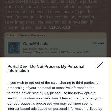
Dacă dorești să participi activ la discuțiile purtate,
ai întrebări sau vrei să deschizi alte teme, este
necesar să te conectezi în continuare în joc. În
cazul în care nu ai încă un cont de joc, te rugăm
să te înregistrezi. Ne bucurăm să te revedem în
viitor în forumul nostru!
CLICK AICI
Subiect:
Cafeneaua Farmerama
OanaMihaela
7 Apr 2022
Cunoscător forum
, Feminin
Mesaje:
288
Aprecieri primite:
4.077
Puncte trofeu:
310
-katnik-
20 Mar 2022
Portal Dev -
Do Not Process My Personal
Baron forum
, Masculin, <
Information
Mesaje:
800
Aprecieri primite:
12.199
Puncte trofeu:
850
MicuNicu
20 Mar 2022
If you wish to opt-out of the sale, sharing to third parties, or
Maniac forum
, Masculin
processing of your personal or sensitive information for
Mesaje:
3.220
Aprecieri primite:
45.086
Puncte trofeu:
3.300
targeted advertising by us, please use the below opt-out
section to confirm your selection. Please note that after your
stoiantudorel
16 Mar 2022
opt-out request is processed you may continue seeing
Comandant forum
, Masculin
interest-based ads based on personal information utilized by
Mesaje:
2.217
Aprecieri primite:
23.207
Puncte trofeu:
2.500