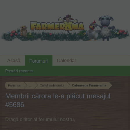
Acasă
Calendar
Forumuri
Postări recente
Forumuri
...
Colțul vorbitorului
Cafeneaua Farmerama
Membrii cărora le-a plăcut mesajul
#5686
Dragă cititor al forumului nostru,