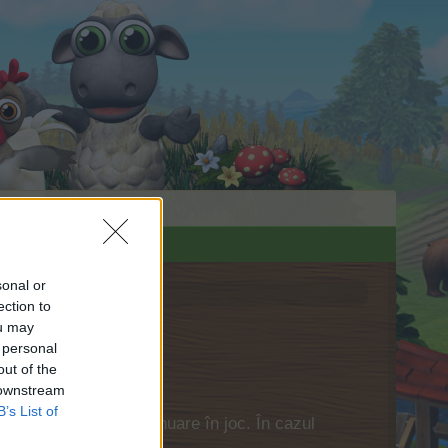
sonal or
ection to
ou may
 personal
out of the
 downstream
B’s List of
ă te conectezi în continuare în joc. În cazul
nostru!
CLICK AICI