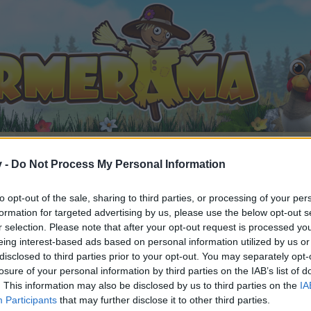
v -
Do Not Process My Personal Information
to opt-out of the sale, sharing to third parties, or processing of your per
nsuri tematice prin citate, maxime, cugetari
formation for targeted advertising by us, please use the below opt-out s
l #29248
r selection. Please note that after your opt-out request is processed y
eing interest-based ads based on personal information utilized by us or
disclosed to third parties prior to your opt-out. You may separately opt-
losure of your personal information by third parties on the IAB’s list of
. This information may also be disclosed by us to third parties on the
IA
te, ai întrebări sau vrei să deschizi alte teme, este necesar s
Participants
that may further disclose it to other third parties.
 înregistrezi. Ne bucurăm să te revedem în viitor în forumul 