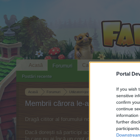
Acasă
Calendar
Forumuri
Portal De
Postări recente
If you wish 
Acasă
Forumuri
Utilizatori+joc
Jocuri de forum
Raspu
sensitive in
Membrii cărora le-a plăcut mesaju
confirm you
continue se
information 
Dragă cititor al forumului nostru,
further disc
participants
Dacă dorești să participi activ la discuțiile purta
Downstream 
în care nu ai încă un cont de joc, te rugăm să te