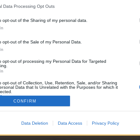
 înregistrezi. Ne bucurăm să te revedem în viitor în forumul 
l Data Processing Opt Outs
o opt-out of the Sharing of my personal data.
In
o opt-out of the Sale of my Personal Data.
niei 15:00 - 03 iunie 2026, ora României 23:00, se va desfășura un n
In
 iar pentru păreri și întrebări vă rugăm să folosiți tema de discuții de
AI
to opt-out of processing my Personal Data for Targeted
ing.
In
o opt-out of Collection, Use, Retention, Sale, and/or Sharing
FARMERAMAFARMERAMAFARMERAMA
CUPRINS TUTORIALE
AFARME
ersonal Data that Is Unrelated with the Purposes for which it
lected.
E EVENIMENTE
ARAMAFARMERAMAFARMERAMAFARMERAMA FARMERAMAF
ARMERAMAFARMERAMA
Out
CONFIRM
FARMERAMAFARMER
SUPORT TEHNIC
ARMERAMAFARMERAMAFARM
ză asta.
Data Deletion
Data Access
Privacy Policy