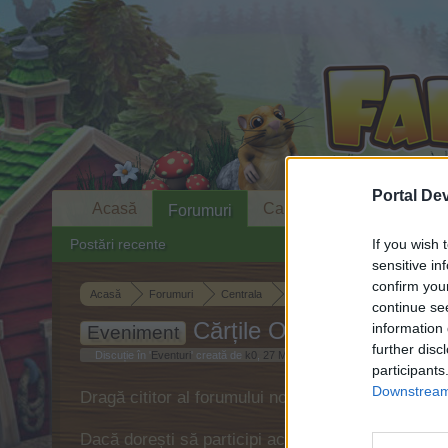
Portal De
Acasă
Calendar
Forumuri
If you wish 
Postări recente
sensitive in
confirm you
Acasă
Forumuri
Centrala
Eventuri
continue se
Cărțile Orlei II
information 
Eveniment
further disc
Discuție în '
Eventuri
' creată de
k0
,
27 Mai 2026
.
participants
Downstream 
Dragă cititor al forumului nostru,
Dacă dorești să participi activ la discuțiile purta