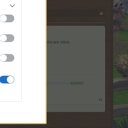
nostru!
CLICK AICI
ou event cu mini-joc tip
stocare stive
.
CI
.
RAMAFARMERAMA
ARMERAMAFARMERAMAFARMERAMAFARM
ERORI?
ERAM
VECINI
RAMA
#1