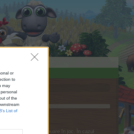
sonal or
ection to
ou may
 personal
out of the
 downstream
B’s List of
ă te conectezi în continuare în joc. În cazul