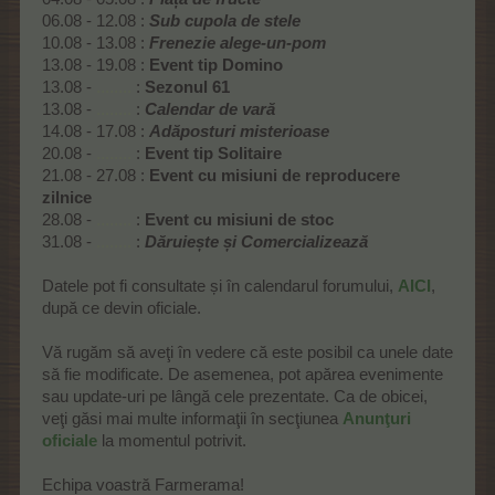
06.08 - 12.08 :
Sub cupola de stele
10.08 - 13.08 :
Frenezie alege-un-pom
13.08 - 19.08 :
Event tip Domino
13.08 -
........
:
Sezonul 61
13.08 -
........
:
Calendar de vară
14.08 - 17.08 :
Adăposturi misterioase
20.08 -
........
:
Event tip Solitaire
21.08 - 27.08 :
Event cu misiuni de reproducere
zilnice
28.08 -
........
:
Event cu misiuni de stoc
31.08 -
........
:
Dăruiește și Comercializează
Datele pot fi consultate și în calendarul forumului,
AICI
,
după ce devin oficiale.
Vă rugăm să aveţi în vedere că este posibil ca unele date
să fie modificate. De asemenea, pot apărea evenimente
sau update-uri pe lângă cele prezentate. Ca de obicei,
veţi găsi mai multe informaţii în secţiunea
Anunţuri
oficiale
la momentul potrivit.
Echipa voastră Farmerama!