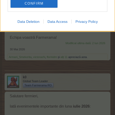
CONFIRM
Vă rugăm să aveţi în vedere că este posibil ca unele date
să fie modificate. De asemenea, pot apărea evenimente
sau update-uri pe lângă cele prezentate. Ca de obicei,
Data Deletion
Data Access
Privacy Policy
veţi găsi mai multe informaţii în secţiunea
Anunţuri
oficiale
la momentul potrivit.
Echipa voastră Farmerama!
Modificat ultima dată:
2 Iun 2026
30 Mai 2026
Armani_Smekerita
,
victorashi
,
florinidm
și
alți 11
apreciază asta.
k0
Global Team Leader
Team Farmerama RO
Salutare fermieri,
Iată evenimentele importante din luna
iulie 2026
: