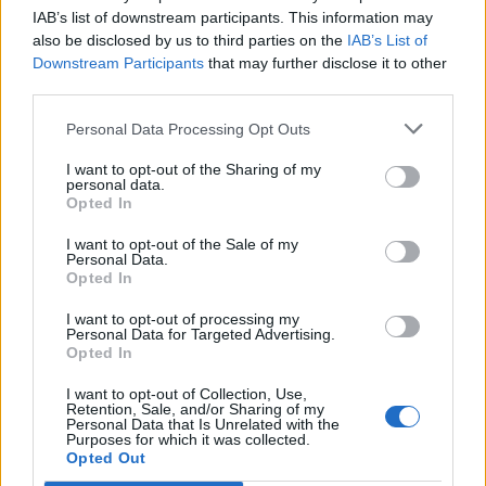
Salutare fermieri,
IAB’s list of downstream participants. This information may
also be disclosed by us to third parties on the
IAB’s List of
Iată evenimentele importante din luna
iunie 2026
:
Downstream Participants
that may further disclose it to other
third parties.
........
- 12.06 :
Sezonul Elysium
........
- 03.06 :
Cărțile Orlei II
Personal Data Processing Opt Outs
........
- 02.06 :
Cadouri prietenoase
........
- 01.06 :
Salonul strălucirea alpină
I want to opt-out of the Sharing of my
personal data.
03.06 - 07.06 :
Misiuni din belșug
Opted In
04.06 - 10.06 :
Serie de misiuni zilnice
08.06 - 11.06 :
Frenezie alege-un-pom
I want to opt-out of the Sale of my
11.06 - 17.06 :
Event global
Personal Data.
11.06 -
........
:
Event fotbalistic
Opted In
11.06 -
........
:
Calendar fotbalistic
13.06 - 15.06 :
I want to opt-out of processing my
Adăposturi misterioase
Personal Data for Targeted Advertising.
18.06 - 24.06 :
Event torturi
Opted In
25.06 -
........
:
Event explorare temniță
27.06 -
........
:
Dăruiește și comercializează
I want to opt-out of Collection, Use,
27.06 - 28.06 :
Nebunie sub clar de lună
Retention, Sale, and/or Sharing of my
Personal Data that Is Unrelated with the
Purposes for which it was collected.
Datele pot fi consultate și în calendarul forumului,
AICI
,
Opted Out
după ce devin oficiale.