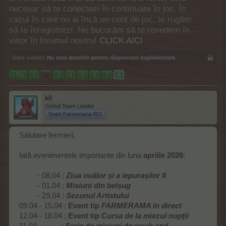
necesar să te conectezi în continuare în joc. În
cazul în care nu ai încă un cont de joc, te rugăm
să te înregistrezi. Ne bucurăm să te revedem în
viitor în forumul nostru!
CLICK AICI
Stare subiect:
Nu este deschis pentru răspunsuri suplimentare.
< Pre
1
←
3
4
5
6
7
8
k0
Global Team Leader
Team Farmerama RO
Salutare fermieri,
Iată evenimentele importante din luna
aprilie 2026
:
........
- 08.04 :
Ziua ouălor și a iepurașilor II
........
- 01.04 :
Misiuni din belșug
........
- 29.04 :
Sezonul Artistului
09.04 - 15.04 :
Event tip
FARMERAMA în direct
12.04 - 18.04 :
Event tip
Cursa de la miezul nopții