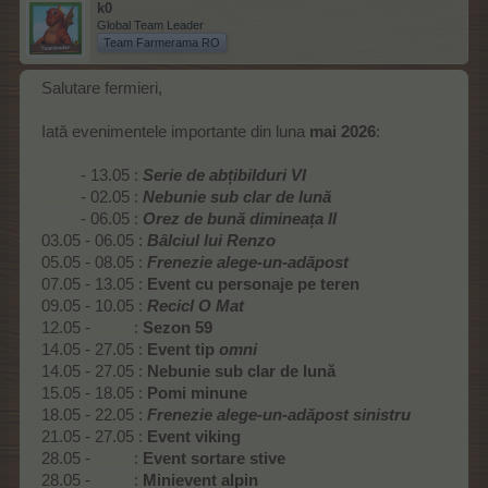
k0
Global Team Leader
Team Farmerama RO
Salutare fermieri,
Iată evenimentele importante din luna
mai 2026
:
........
- 13.05 :
Serie de abțibilduri VI
........
- 02.05 :
Nebunie sub clar de lună
........
- 06.05 :
Orez de bună dimineața II
03.05 - 06.05 :
Bâlciul lui Renzo
05.05 - 08.05 :
Frenezie alege-un-adăpost
07.05 - 13.05 :
Event cu personaje pe teren
09.05 - 10.05 :
Recicl O Mat
12.05 -
........
:
Sezon 59
14.05 - 27.05 :
Event tip
omni
14.05 - 27.05 :
Nebunie sub clar de lună
15.05 - 18.05 :
Pomi minune
18.05 - 22.05 :
Frenezie alege-un-adăpost sinistru
21.05 - 27.05 :
Event viking
28.05 -
........
:
Event sortare stive
28.05 -
........
:
Minievent alpin