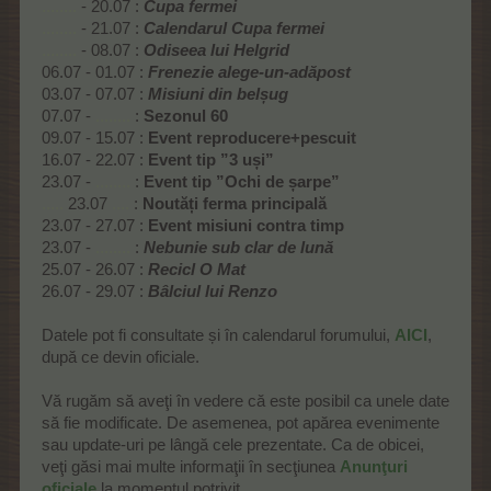
........
- 20.07 :
Cupa fermei
........
- 21.07 :
Calendarul Cupa fermei
........
- 08.07 :
Odiseea lui Helgrid
06.07 - 01.07 :
Frenezie alege-un-adăpost
03.07 - 07.07 :
Misiuni din belșug
07.07 -
........
:
Sezonul 60
09.07 - 15.07 :
Event reproducere+pescuit
16.07 - 22.07 :
Event tip ”3 uși”
23.07 -
........
:
Event tip ”Ochi de șarpe”
.....
23.07
....
:
Noutăți ferma principală
23.07 - 27.07 :
Event misiuni contra timp
23.07 -
........
:
Nebunie sub clar de lună
25.07 - 26.07 :
Recicl O Mat
26.07 - 29.07 :
Bâlciul lui Renzo
Datele pot fi consultate și în calendarul forumului,
AICI
,
după ce devin oficiale.
Vă rugăm să aveţi în vedere că este posibil ca unele date
să fie modificate. De asemenea, pot apărea evenimente
sau update-uri pe lângă cele prezentate. Ca de obicei,
veţi găsi mai multe informaţii în secţiunea
Anunţuri
oficiale
la momentul potrivit.