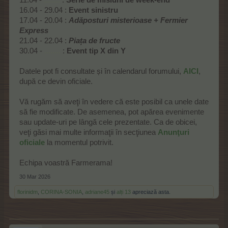
11.04 -
........
:
Serie de misiuni de week-end
16.04 - 29.04 :
Event sinistru
17.04 - 20.04 :
Adăposturi misterioase + Fermier
Express
21.04 - 22.04 :
Piața de fructe
30.04 -
........
:
Event tip X din Y
Datele pot fi consultate și în calendarul forumului,
AICI
,
după ce devin oficiale.
Vă rugăm să aveţi în vedere că este posibil ca unele date
să fie modificate. De asemenea, pot apărea evenimente
sau update-uri pe lângă cele prezentate. Ca de obicei,
veţi găsi mai multe informaţii în secţiunea
Anunţuri
oficiale
la momentul potrivit.
Echipa voastră Farmerama!
30 Mar 2026
florinidm
,
CORINA-SONIA
,
adriane45
și
alți 13
apreciază asta.