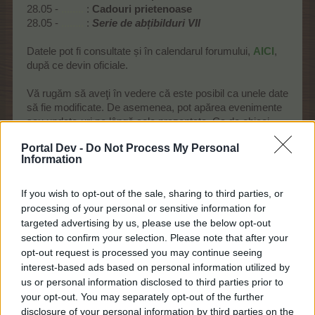
28.05 -
........
:
Cadouri prietenoase
28.05 -
........
:
Serie de abțibilduri VII
Datele pot fi consultate și în calendarul forumului,
AICI
,
după ce devin oficiale.
Vă rugăm să aveţi în vedere că este posibil ca unele date
să fie modificate. De asemenea, pot apărea evenimente
sau update-uri pe lângă cele prezentate. Ca de obicei,
veţi găsi mai multe informaţii în secţiunea
Anunţuri
Portal Dev -
Do Not Process My Personal
oficiale
la momentul potrivit.
Information
Echipa voastră Farmerama!
If you wish to opt-out of the sale, sharing to third parties, or
30 Apr 2026
processing of your personal or sensitive information for
valecorina
,
florinidm
,
Armani_Smekerita
și
alți 10
apreciază asta.
targeted advertising by us, please use the below opt-out
section to confirm your selection. Please note that after your
opt-out request is processed you may continue seeing
interest-based ads based on personal information utilized by
k0
us or personal information disclosed to third parties prior to
Global Team Leader
your opt-out. You may separately opt-out of the further
Team Farmerama RO
disclosure of your personal information by third parties on the