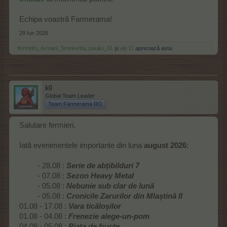
Echipa voastră Farmerama!
29 Iun 2026
florinidm
,
Armani_Smekerita
,
paulici_01
și
alți 11
apreciază asta.
k0
Global Team Leader
Team Farmerama RO
Salutare fermieri,
Iată evenimentele importante din luna
august 2026
:
........
- 28.08 :
Serie de abțibilduri 7
........
- 07.08 :
Sezon Heavy Metal
........
- 05.08 :
Nebunie sub clar de lună
........
- 05.08 :
Cronicile Zarurilor din Mlaștină II
01.08 - 17.08 :
Vara ticăloșilor
01.08 - 04.08 :
Frenezie alege-un-pom
04.08 - 05.08 :
Piața de fructe