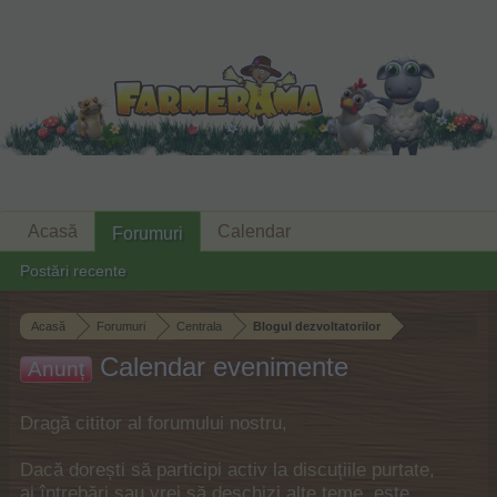
Acasă
Calendar
Forumuri
Postări recente
Acasă
Forumuri
Centrala
Blogul dezvoltatorilor
Calendar evenimente
Anunț
Dragă cititor al forumului nostru,
Dacă dorești să participi activ la discuțiile purtate,
ai întrebări sau vrei să deschizi alte teme, este