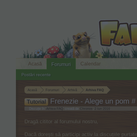
Acasă
Calendar
Forumuri
Postări recente
Acasă
Forumuri
Arhivă
Arhiva FAQ
Frenezie - Alege un pom #
Tutorial
Discuție în '
Arhiva FAQ
' creată de
Chronos
,
2 Iun 2016
.
Dragă cititor al forumului nostru,
Dacă dorești să participi activ la discuțiile purta