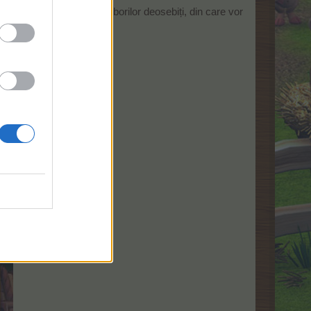
l vor accesa categoria arborilor deosebiți, din care vor
gorie, sunt: