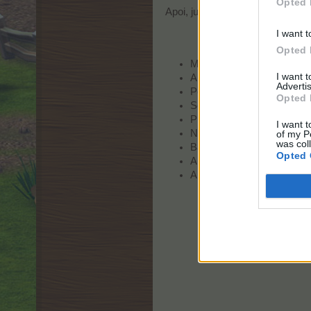
Opted 
Apoi, jucătorii vor trebui să sel
I want t
Opted 
Moșmon japonez XL
I want 
Arbore Sakura XL
Advertis
Porumbar XL
Opted 
Sorb XL
Piersic XL
I want t
Nectarin XL
of my P
was col
Baobab XL
Opted 
Arbore achacha XL
Amherstia XL