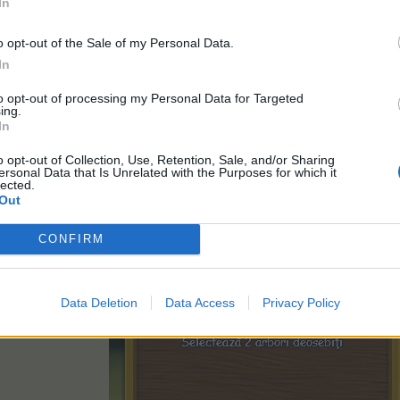
In
ecteze o altă categorie de arbori, apăsând pe săgeata din dreapta. Astfe
trebui să aleagă 2 arbori. Arborii disponibili în această cate
o opt-out of the Sale of my Personal Data.
In
to opt-out of processing my Personal Data for Targeted
ing.
In
o opt-out of Collection, Use, Retention, Sale, and/or Sharing
ersonal Data that Is Unrelated with the Purposes for which it
lected.
Out
CONFIRM
Data Deletion
Data Access
Privacy Policy