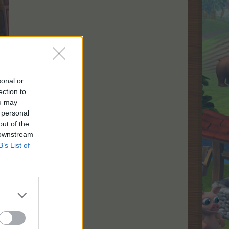
sonal or
ection to
ou may
 personal
out of the
 downstream
B’s List of