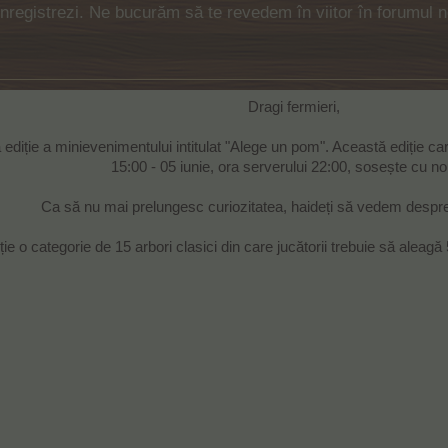
 înregistrezi. Ne bucurăm să te revedem în viitor în forumul 
Dragi fermieri,
ua ediție a minievenimentului intitulat "Alege un pom". Această ediție c
15:00 - 05 iunie, ora serverului 22:00, sosește cu nou
Ca să nu mai prelungesc curiozitatea, haideți să vedem despre
ție o categorie de 15 arbori clasici din care jucătorii trebuie să aleagă 5