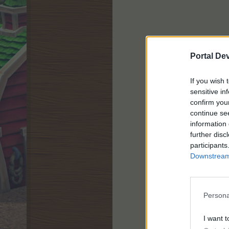
Portal De
If you wish 
sensitive in
confirm you
continue se
information 
further disc
participants
Downstream 
Persona
I want t