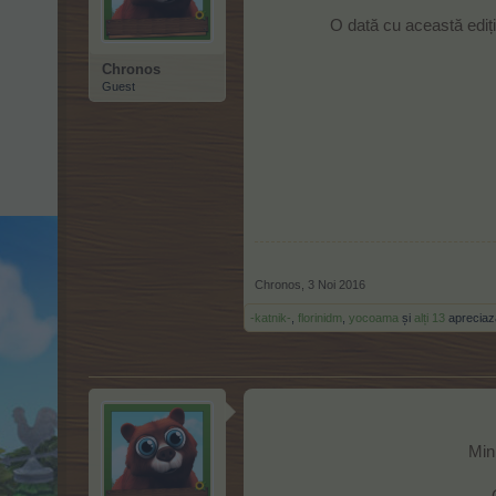
O dată cu această ediț
Chronos
Guest
Chronos
,
3 Noi 2016
-katnik-
,
florinidm
,
yocoama
și
alți 13
apreciaz
Mini