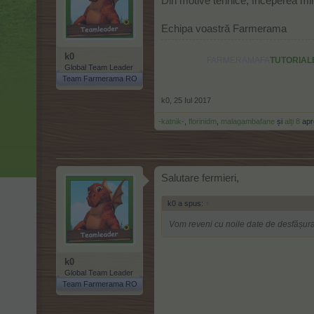
Din motive tehnice, începerea min
Echipa voastră Farmerama
k0
FARMERAMAFA
TUTORIAL
Global Team Leader
Team Farmerama RO
k0
,
25 Iul 2017
-katnik-
,
florinidm
,
malagambafane
și
alți 8
apr
Salutare fermieri,
k0 a spus:
↑
Vom reveni cu noile date de desfășurare
k0
Global Team Leader
Team Farmerama RO