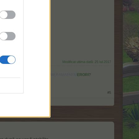
Modificat ultima dată:
25 Iul 2017
RAMAFARMERAMA
ARMERAMAFARMERAMAFARMERAMAFARM
ERORI?
ERAM
VECINI
RAMA
#5