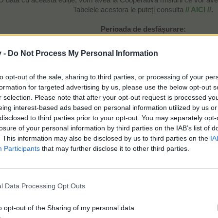
O dată cu această ediție, vom avea la Cooperativă misiuni ce vor av
Tabelele acestora le puteți consulta
// AICI //
.
Perioada de desfășurare:
17 ianuarie 2017, ora serverului 14:00, 15:00 ora R
v -
Do Not Process My Personal Information
-
19 ianuarie 2017, ora serverului 22:00, 23:00 ora R
to opt-out of the sale, sharing to third parties, or processing of your per
formation for targeted advertising by us, please use the below opt-out s
r selection. Please note that after your opt-out request is processed y
Echipa voastră Farmerama!​
eing interest-based ads based on personal information utilized by us or
disclosed to third parties prior to your opt-out. You may separately opt-
losure of your personal information by third parties on the IAB’s list of
. This information may also be disclosed by us to third parties on the
IA
iază asta.
Participants
that may further disclose it to other third parties.
l Data Processing Opt Outs
ine cu o nouă ediție. Tutorialul actualizat poate fi găsit
AICI
.
o opt-out of the Sharing of my personal data.
 2 noi misiuni la Cooperativă, ale căror tabele pot fi consultate
AICI
.