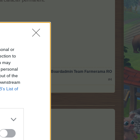
ea caracter permanent.
omâniei
omâniei
sonal or
ection to
ou may
 personal
Fost Boardadmin Team Farmerama RO
out of the
#4
 downstream
B’s List of