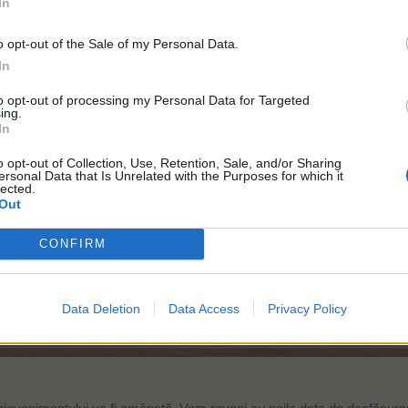
In
Perioada de desfășurare:
o opt-out of the Sale of my Personal Data.
(event amânat)
In
25 iulie 2017, ora României 16:00
-
to opt-out of processing my Personal Data for Targeted
26 iulie 2017, ora României 16:00
ing.
In
o opt-out of Collection, Use, Retention, Sale, and/or Sharing
ersonal Data that Is Unrelated with the Purposes for which it
lected.
Out
FARMERAMAFARMERAMAFARMERAMA
CUPRINS TUTORIALE
AFARME
E EVENIMENTE
ARAMAFARMERAMAFARMERAMAFARMERAMA FARMERAMAF
ARMERAMAFARMERAMA
CONFIRM
FARMERAMAFARMER
SUPORT TEHNIC
ARMERAMAFARMERAMAFARM
ă asta.
Data Deletion
Data Access
Privacy Policy