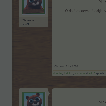
Minie
O dată cu această ediție, 
Chronos
Guest
Chronos
,
2 Iun 2016
-katnik-
,
florinidm
,
yocoama
și
alți 15
apreciaz
Minie