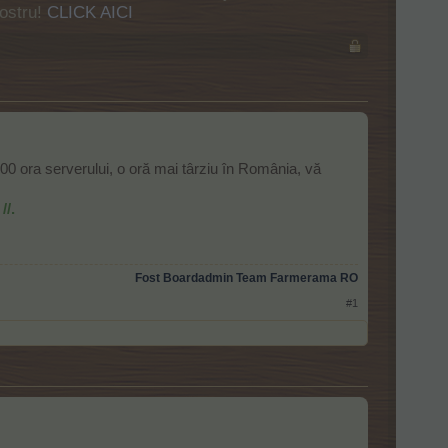
nostru!
CLICK AICI
:00 ora serverului, o oră mai târziu în România, vă
//.
Fost Boardadmin Team Farmerama RO
#1