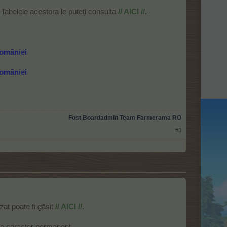
abelele acestora le puteți consulta
// AICI //
.
României
României
Fost Boardadmin Team Farmerama RO
#3
zat poate fi găsit
// AICI //
.