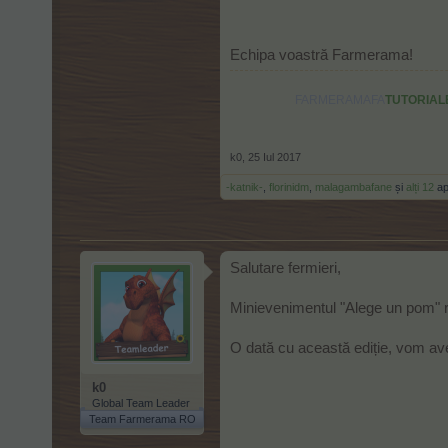
Echipa voastră Farmerama!
FARMERAMAFA
TUTORIAL
k0
,
25 Iul 2017
-katnik-
,
florinidm
,
malagambafane
și
alți 12
ap
Salutare fermieri,
Minievenimentul "Alege un pom" rev
O dată cu această ediție, vom av
k0
Global Team Leader
Team Farmerama RO