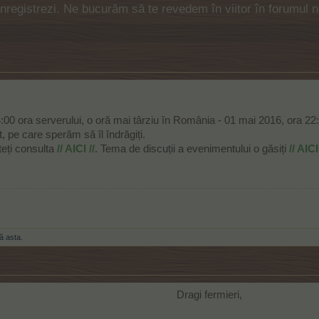
 înregistrezi. Ne bucurăm să te revedem în viitor în forumul 
4:00 ora serverului, o oră mai târziu în România - 01 mai 2016, ora 22
, pe care sperăm să îl îndrăgiți.
teți consulta
// AICI //.
Tema de discuții a evenimentului o găsiți
// AICI 
ă asta.
Dragi fermieri,