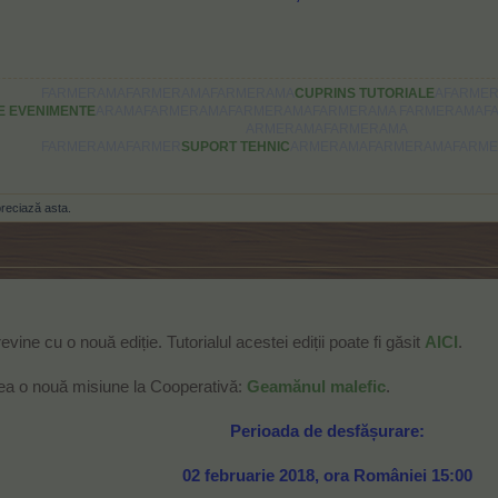
FARMERAMAFARMERAMAFARMERAMA
CUPRINS TUTORIALE
AFARME
E EVENIMENTE
ARAMAFARMERAMAFARMERAMAFARMERAMA FARMERAMAF
ARMERAMAFARMERAMA
FARMERAMAFARMER
SUPORT TEHNIC
ARMERAMAFARMERAMAFARM
reciază asta.
ine cu o nouă ediție. Tutorialul acestei ediții poate fi găsit
AICI
.
ea o nouă misiune la Cooperativă:
Geamănul malefic
.
Perioada de desfășurare:
02 februarie 2018, ora României 15:00