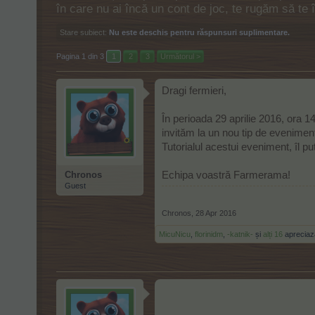
în care nu ai încă un cont de joc, te rugăm să te
Stare subiect:
Nu este deschis pentru răspunsuri suplimentare.
Pagina 1 din 3
1
2
3
Următorul >
Dragi fermieri,
În perioada 29 aprilie 2016, ora 1
invităm la un nou tip de eveniment
Tutorialul acestui eveniment, îl pu
Chronos
Echipa voastră Farmerama!
Guest
Chronos
,
28 Apr 2016
MicuNicu
,
florinidm
,
-katnik-
și
alți 16
apreciaz