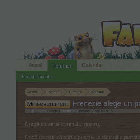
Acasă
Calendar
Forumuri
Postări recente
Acasă
Forumuri
Centrala
Eventuri
Frenezie alege-un-
Mini-eveniment
Discuție în '
Eventuri
' creată de
Chronos
,
Vineri la 09:15
.
Dragă cititor al forumului nostru,
Dacă dorești să participi activ la discuțiile purta