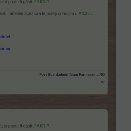
izat poate fi găsit
// AICI //
.
nt. Tabelele acestora le puteți consulta
// AICI //
.
mâniei
mâniei
Fost Boardadmin Team Farmerama RO
#2
izat poate fi găsit
// AICI //
.