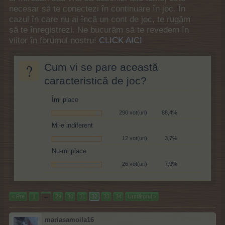
necesar să te conectezi în continuare în joc. În
cazul în care nu ai încă un cont de joc, te rugăm
să te înregistrezi. Ne bucurăm să te revedem în
viitor în forumul nostru!
CLICK AICI
?
Cum vi se pare această
caracteristică de joc?
Îmi place
290 vot(uri)
88,4%
Mi-e indiferent
12 vot(uri)
3,7%
Nu-mi place
26 vot(uri)
7,9%
< Pre
1
←
29
30
31
32
33
34
Următorul >
mariasamoila16