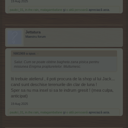
19 Aug 2025
paulici_01
,
in.the.rain
,
malagambafane
şi
o altă persoană
apreciază asta.
Jettatura
Maestru forum
NM1969 a spus:
↑
Salut. Cum se poate obtine bagheta zana pisica pentru
misiunea Enigma prajiturelelor. Multumesc.
Iti trebuie atelierul , il poti procura de la shop ul lui Jack...
cand sunt deschise terenurile din clar de luna !
Sper sa nu ma insel si sa te indrum gresit ! (mea culpa,
anticipat)
19 Aug 2025
paulici_01
,
in.the.rain
,
malagambafane
şi
o altă persoană
apreciază asta.