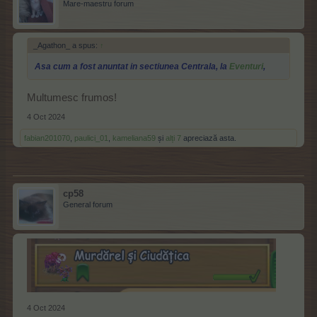
Mare-maestru forum
_Agathon_ a spus:
↑
Asa cum a fost anuntat in sectiunea Centrala, la
Eventuri
,
Multumesc frumos!
4 Oct 2024
fabian201070
,
paulici_01
,
kameliana59
și
alți 7
apreciază asta.
cp58
General forum
4 Oct 2024