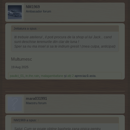
NM1969
Ambasador forum
Jettatura a spus:
↑
Iti trebuie atelierul , il poti procura de la shop ul lui Jack... cand
sunt deschise terenurile din clar de luna !
Sper sa nu ma insel si sa te indrum gresit ! (mea culpa, anticipat)
Multumesc
19 Aug 2025
paulici_01
,
in.the.rain
,
malagambafane
și
alți 2
apreciază asta.
mara031991
Maestru forum
NM1969 a spus:
↑
Salut. Cum se poate obtine bagheta zana pisica pentru