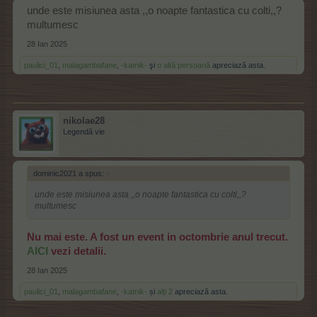
unde este misiunea asta ,,o noapte fantastica cu colti,,?
multumesc
28 Ian 2025
paulici_01
,
malagambafane
,
-katnik-
şi
o altă persoană
apreciază asta.
nikolae28
Legendă vie
dominic2021 a spus:
↑
unde este misiunea asta ,,o noapte fantastica cu colti,,?
multumesc
Nu mai este. A fost un event in octombrie anul trecut.
AICI
vezi detalii.
28 Ian 2025
paulici_01
,
malagambafane
,
-katnik-
și
alți 2
apreciază asta.