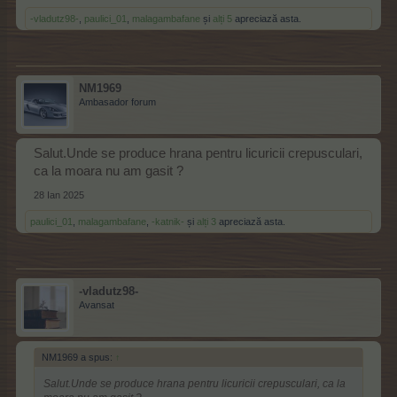
-vladutz98-
,
paulici_01
,
malagambafane
și
alți 5
apreciază asta.
NM1969
Ambasador forum
Salut.Unde se produce hrana pentru licuricii crepusculari,
ca la moara nu am gasit ?
28 Ian 2025
paulici_01
,
malagambafane
,
-katnik-
și
alți 3
apreciază asta.
-vladutz98-
Avansat
NM1969 a spus:
↑
Salut.Unde se produce hrana pentru licuricii crepusculari, ca la