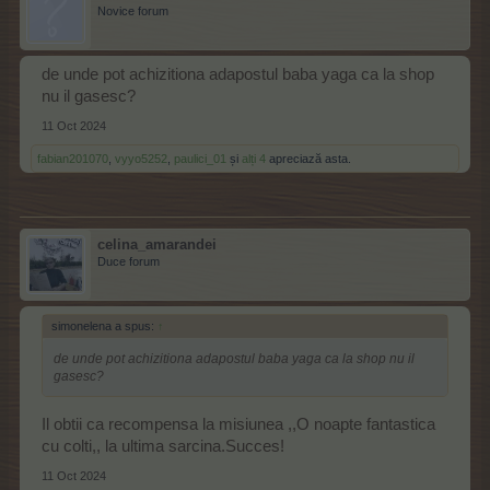
Novice forum
de unde pot achizitiona adapostul baba yaga ca la shop
nu il gasesc?
11 Oct 2024
fabian201070
,
vyyo5252
,
paulici_01
și
alți 4
apreciază asta.
celina_amarandei
Duce forum
simonelena a spus:
↑
de unde pot achizitiona adapostul baba yaga ca la shop nu il
gasesc?
Il obtii ca recompensa la misiunea ,,O noapte fantastica
cu colti,, la ultima sarcina.Succes!
11 Oct 2024