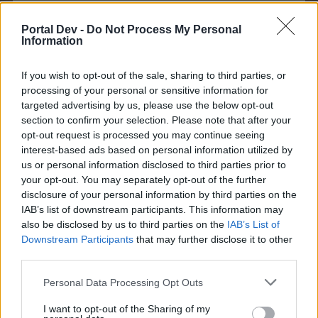
-vladutz98-
,
malagambafane
,
in.the.rain
și
alți 5
apreciază asta.
Portal Dev -
Do Not Process My Personal
Information
fabian201070
If you wish to opt-out of the sale, sharing to third parties, or
Expert forum
processing of your personal or sensitive information for
targeted advertising by us, please use the below opt-out
section to confirm your selection. Please note that after your
2 terminate ,urmeaza ultima.resurse suficiente.
opt-out request is processed you may continue seeing
30 Oct 2024
interest-based ads based on personal information utilized by
us or personal information disclosed to third parties prior to
cp58
,
vyyo5252
,
malagambafane
și
alți 4
apreciază asta.
your opt-out. You may separately opt-out of the further
disclosure of your personal information by third parties on the
IAB’s list of downstream participants. This information may
NM1969
also be disclosed by us to third parties on the
IAB’s List of
Ambasador forum
Downstream Participants
that may further disclose it to other
third parties.
de unde pot achizitiona adapostul casa zanelor pisici ?
Personal Data Processing Opt Outs
23 Noi 2024
I want to opt-out of the Sharing of my
paulici_01
,
malagambafane
,
fabian201070
și
alți 6
apreciază asta.