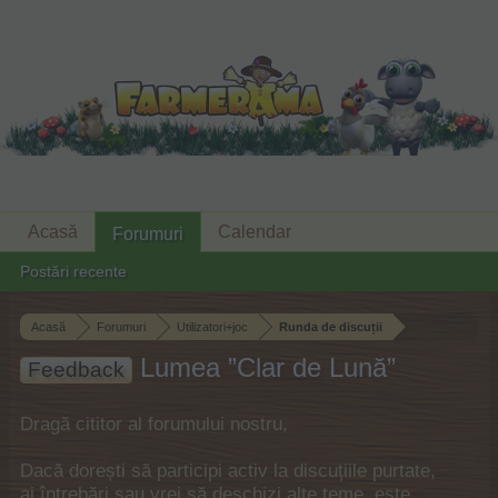
Acasă
Calendar
Forumuri
Postări recente
Acasă
Forumuri
Utilizatori+joc
Runda de discuții
Lumea ”Clar de Lună”
Feedback
Dragă cititor al forumului nostru,
Dacă dorești să participi activ la discuțiile purtate,
ai întrebări sau vrei să deschizi alte teme, este