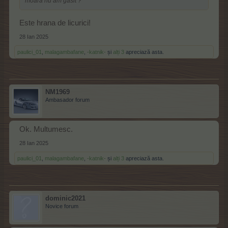
moara nu am gasit ?
Este hrana de licurici!
28 Ian 2025
paulici_01
,
malagambafane
,
-katnik-
și
alți 3
apreciază asta.
NM1969
Ambasador forum
Ok. Multumesc.
28 Ian 2025
paulici_01
,
malagambafane
,
-katnik-
și
alți 3
apreciază asta.
dominic2021
Novice forum