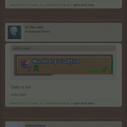
fabian201070
,
paulici_01
,
kameliana59
și
alți 9
apreciază asta.
in.the.rain
Ambasador forum
cp58 a spus:
↑
Gata si eu!
4 Oct 2024
fabian201070
,
paulici_01
,
kameliana59
și
alți 9
apreciază asta.
simonelena