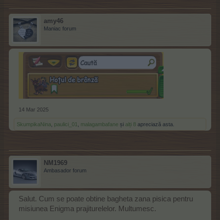
amy46
Maniac forum
14 Mar 2025
SkumpikaNina
,
paulici_01
,
malagambafane
și
alți 8
apreciază asta.
NM1969
Ambasador forum
Salut. Cum se poate obtine bagheta zana pisica pentru
misiunea Enigma prajiturelelor. Multumesc.