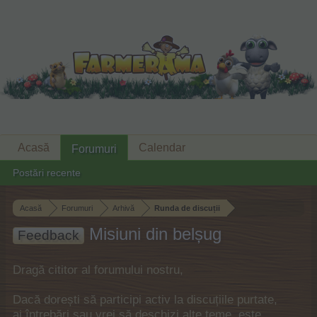
Acasă
Calendar
Forumuri
Postări recente
Acasă
Forumuri
Arhivă
Runda de discuții
Misiuni din belșug
Feedback
Dragă cititor al forumului nostru,
Dacă dorești să participi activ la discuțiile purtate,
ai întrebări sau vrei să deschizi alte teme, este