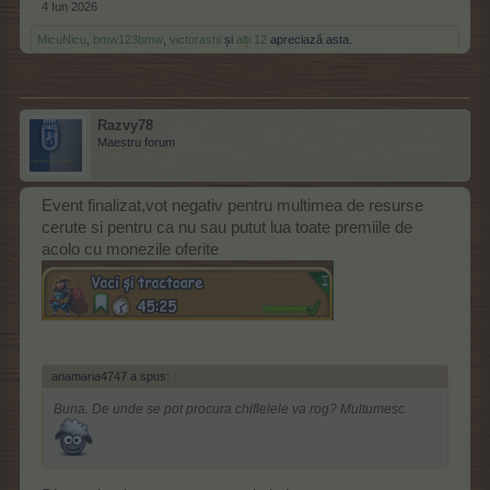
4 Iun 2026
MicuNicu
,
bmw123bmw
,
victorashi
și
alți 12
apreciază asta.
Razvy78
Maestru forum
Event finalizat,vot negativ pentru multimea de resurse
cerute si pentru ca nu sau putut lua toate premiile de
acolo cu monezile oferite
anamaria4747 a spus:
↑
Buna. De unde se pot procura chiflelele va rog? Multumesc