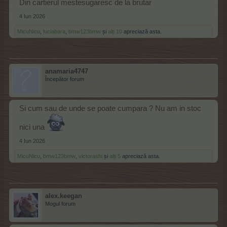
Din cartierul mestesugaresc de la brutar
4 Iun 2026
MicuNicu
,
luciabara
,
bmw123bmw
și
alți 10
apreciază asta.
anamaria4747
Începător forum
Si cum sau de unde se poate cumpara ? Nu am in stoc
nici una
4 Iun 2026
MicuNicu
,
bmw123bmw
,
victorashi
și
alți 5
apreciază asta.
alex.keegan
Mogul forum