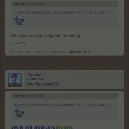
anamaria4747 a spus:
↑
Si cum sau de unde se poate cumpara ? Nu am in stoc nici una
De la piata, alegi categoria mestesug.
4 Iun 2026
MicuNicu
,
bmw123bmw
,
victorashi
și
alți 7
apreciază asta.
_Agathon_
S-Moderator
Team Farmerama RO
anamaria4747 a spus:
↑
Si cum sau de unde se poate cumpara ? Nu am in stoc nici una
Sau le poti produce la
Brutarie
.