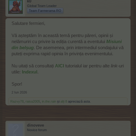
k0
Global Team Leader
Team Farmerama RO
Salutare fermieri,
Vă așteptăm în această temă pentru păreri, opinii și
nelămuriri cu privire la ediția curentă a eventului
Misiuni
din belșug
. De asemenea, prin intermediul sondajului vă
puteți exprima rapid opinia în privința evenimentului.
Nu uitați să consultați
AICI
tutorialul iar pentru alte
link
-uri
utile:
Indexul
.
Spor!
2 Iun 2026
Razvy78
,
raisa2005
,
in.the.rain
și
alți 8
apreciază asta.
dinoveve
Novice forum