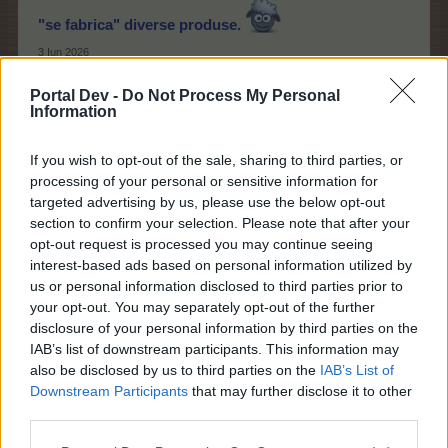
"se fabrica" diverse produse.
3 Iun 2026
MicuNicu
,
bmw123bmw
,
victorashi
și
alți 9
apreciază asta.
Portal Dev -
Do Not Process My Personal
Information
If you wish to opt-out of the sale, sharing to third parties, or
cp58
General forum
processing of your personal or sensitive information for
targeted advertising by us, please use the below opt-out
section to confirm your selection. Please note that after your
opt-out request is processed you may continue seeing
interest-based ads based on personal information utilized by
us or personal information disclosed to third parties prior to
your opt-out. You may separately opt-out of the further
3 Iun 2026
disclosure of your personal information by third parties on the
IAB’s list of downstream participants. This information may
MicuNicu
,
victorashi
,
Razvy78
și
alți 10
apreciază asta.
also be disclosed by us to third parties on the
IAB’s List of
Downstream Participants
that may further disclose it to other
third parties.
PauL_MC
De-al casei