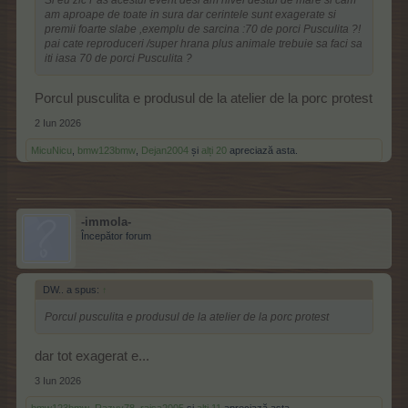
Si eu zic Pas acestui event desi am nivel destul de mare si cam
am aproape de toate in sura dar cerintele sunt exagerate si
premii foarte slabe ,exemplu de sarcina :70 de porci Pusculita ?!
pai cate reproduceri /super hrana plus animale trebuie sa faci sa
iti iasa 70 de porci Pusculita ?
Porcul pusculita e produsul de la atelier de la porc protest
2 Iun 2026
MicuNicu
,
bmw123bmw
,
Dejan2004
și
alți 20
apreciază asta.
-immola-
Începător forum
DW.. a spus:
↑
Porcul pusculita e produsul de la atelier de la porc protest
dar tot exagerat e...
3 Iun 2026