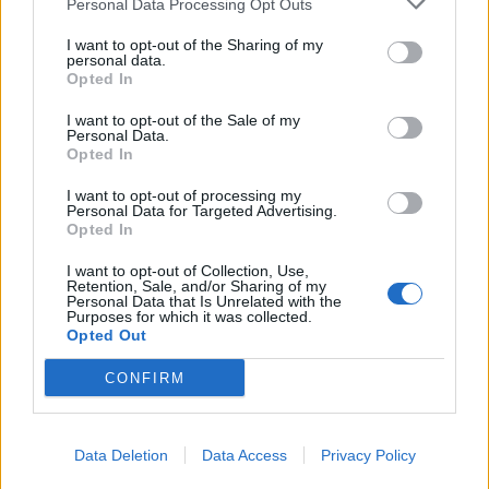
Personal Data Processing Opt Outs
I want to opt-out of the Sharing of my
personal data.
mereu utile vrejurile ce dau extra animale!
Opted In
3 Iun 2026
I want to opt-out of the Sale of my
MicuNicu
,
bmw123bmw
,
victorashi
și
alți 9
apreciază asta.
Personal Data.
Opted In
I want to opt-out of processing my
geta_numai_eu
Personal Data for Targeted Advertising.
Mare-maestru forum
Opted In
I want to opt-out of Collection, Use,
Retention, Sale, and/or Sharing of my
DW.. a spus:
↑
Personal Data that Is Unrelated with the
Purposes for which it was collected.
Porcul pusculita e produsul de la atelier de la porc protest
Opted Out
Eu il tin pe luminis ,nu-ldemolez niciodata indiferent ce
CONFIRM
event avem, am 2896 DE pusculita !
3 Iun 2026
Data Deletion
Data Access
Privacy Policy
MicuNicu
,
bmw123bmw
,
victorashi
și
alți 8
apreciază asta.