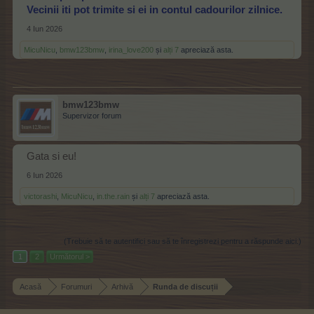
Vecinii iti pot trimite si ei in contul cadourilor zilnice.
4 Iun 2026
MicuNicu
,
bmw123bmw
,
irina_love200
și
alți 7
apreciază asta.
bmw123bmw
Supervizor forum
Gata si eu!
6 Iun 2026
victorashi
,
MicuNicu
,
in.the.rain
și
alți 7
apreciază asta.
(Trebuie să te autentifici sau să te înregistrezi pentru a răspunde aici.)
1
2
Următorul >
Acasă
Forumuri
Arhivă
Runda de discuții