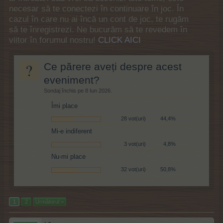
necesar să te conectezi în continuare în joc. În
cazul în care nu ai încă un cont de joc, te rugăm
să te înregistrezi. Ne bucurăm să te revedem în
viitor în forumul nostru!
CLICK AICI
?
Ce părere aveți despre acest
eveniment?
Sondaj închis pe 8 Iun 2026.
Îmi place
28 vot(uri)
44,4%
Mi-e indiferent
3 vot(uri)
4,8%
Nu-mi place
32 vot(uri)
50,8%
1
2
Următorul >