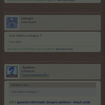
bmw123bmw
,
Razvy78
,
raisa2005
și
alți 11
apreciază asta.
ostrogot
Junior Expert
cine fabrica mingea ?
3 Iun 2026
MicuNicu
,
bmw123bmw
,
Razvy78
și
alți 8
apreciază asta.
_Agathon_
S-Moderator
Team Farmerama RO
ostrogot a spus:
↑
cine fabrica mingea ?
AICI
gasesti informatii despre ateliere - locul unde