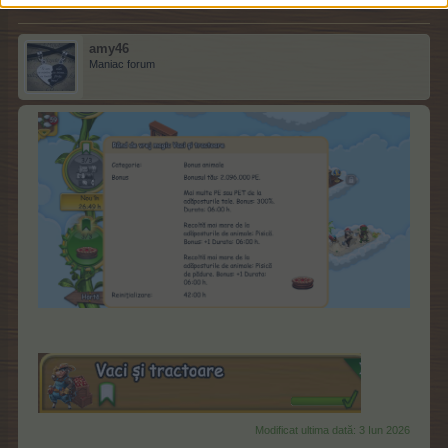
amy46
Maniac forum
Modificat ultima dată:
3 Iun 2026