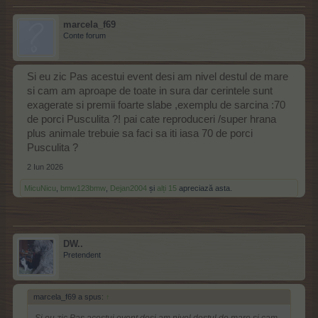
marcela_f69
Conte forum
Si eu zic Pas acestui event desi am nivel destul de mare
si cam am aproape de toate in sura dar cerintele sunt
exagerate si premii foarte slabe ,exemplu de sarcina :70
de porci Pusculita ?! pai cate reproduceri /super hrana
plus animale trebuie sa faci sa iti iasa 70 de porci
Pusculita ?
2 Iun 2026
MicuNicu
,
bmw123bmw
,
Dejan2004
și
alți 15
apreciază asta.
DW..
Pretendent
marcela_f69 a spus:
↑