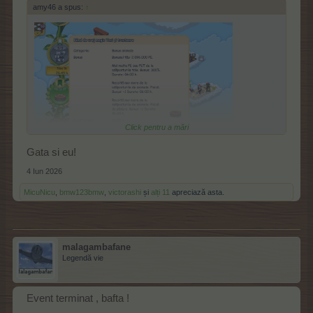
amy46 a spus:
↑
Click pentru a mări
Gata si eu!
4 Iun 2026
MicuNicu
,
bmw123bmw
,
victorashi
și
alți 11
apreciază asta.
malagambafane
Legendă vie
Event terminat , bafta !