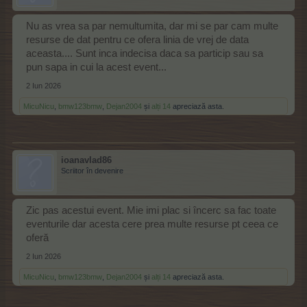
Nu as vrea sa par nemultumita, dar mi se par cam multe
resurse de dat pentru ce ofera linia de vrej de data
aceasta.... Sunt inca indecisa daca sa particip sau sa
pun sapa in cui la acest event...
2 Iun 2026
MicuNicu
,
bmw123bmw
,
Dejan2004
și
alți 14
apreciază asta.
ioanavlad86
Scriitor în devenire
Zic pas acestui event. Mie imi plac si încerc sa fac toate
eventurile dar acesta cere prea multe resurse pt ceea ce
oferă
2 Iun 2026
MicuNicu
,
bmw123bmw
,
Dejan2004
și
alți 14
apreciază asta.